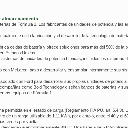
e almacenamiento
baterías de Fórmula 1. Los fabricantes de unidades de potencia y las
actualmente en la fabricación y el desarrollo de la tecnología de bate
abrica celdas de batería y ofrece soluciones para más del 50% de la pa
 en Estados Unidos.
sistemas de unidades de potencia híbridas, incluidos los sistemas 
nto con McLaren, pasó a desarrollar y ensamblar internamente sus si
asociado con Ford para desarrollar sus propias unidades de potencia
 compañías como Bold Technology diseñan bancos de baterías y sum
versos equipos de Fórmula 1.
a permitida en el estado de carga (Reglamento FIA PU, art. 5.4.9). 
 de un rango utilizable de 1,11 kWh, por ejemplo, entre el 40 y el 6
as veces por vuelta.
de descarga de aproximadamente 300 C. Una batería de 5 kWh ofrece