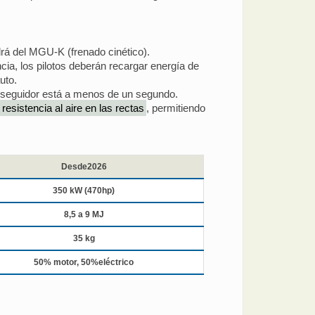
ndrá del MGU-K (frenado cinético).
ia, los pilotos deberán recargar energía de
uto.
erseguidor está a menos de un segundo.
resistencia al aire en las rectas
, permitiendo
Desde2026
350 kW (470hp)
8,5 a 9 MJ
35 kg
50% motor, 50%eléctrico