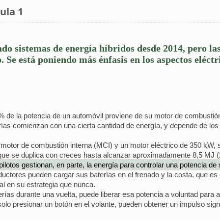
ula 1
do sistemas de energía híbridos desde 2014, pero las
Se está poniendo más énfasis en los aspectos eléctri
% de la potencia de un automóvil proviene de su motor de combustión
terías comienzan con una cierta cantidad de energía, y depende de 
 el motor de combustión interna (MCI) y un motor eléctrico de 350 kW
que se duplica con creces hasta alcanzar aproximadamente 8,5 MJ (2
 pilotos gestionan, en parte, la energía para controlar una potencia de
nductores pueden cargar sus baterías en el frenado y la costa, que e
al en su estrategia que nunca.
ías durante una vuelta, puede liberar esa potencia a voluntad para
olo presionar un botón en el volante, pueden obtener un impulso signi