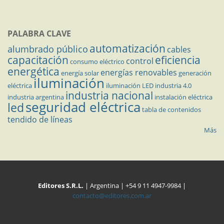
PALABRA CLAVE
automatización
alumbrado público
cables
capacitación
eficiencia
control
consumo eléctrico
energética
energías renovables
energía solar
generación
iluminación
eléctrica
iluminación LED
industria 4.0
industria nacional
industria argentina
instalación eléctrica
seguridad eléctrica
led
tabla de contenidos
tendido de líneas
Más
Editores S.R.L.
| Argentina | +54 9 11 4947-9984 |
contacto@editores.com.ar