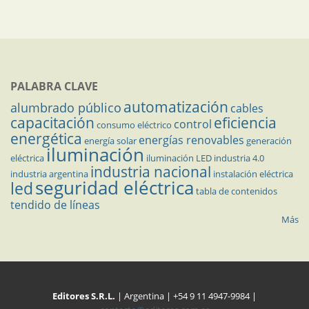
PALABRA CLAVE
automatización
alumbrado público
cables
capacitación
eficiencia
control
consumo eléctrico
energética
energías renovables
energía solar
generación
iluminación
eléctrica
iluminación LED
industria 4.0
industria nacional
industria argentina
instalación eléctrica
seguridad eléctrica
led
tabla de contenidos
tendido de líneas
Más
Editores S.R.L.
| Argentina | +54 9 11 4947-9984 |