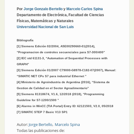
Por
Jorge Gonzalo Bertello
y
Marcelo Carlos Spina
Departamento de Electrónica, Facultad de Ciencias
Físicas, Matemáticas y Naturales
Universidad Nacional de San Luis
Bibliografía
[1] Siemens Edición 02/2004, A5E00290660-01(2014),
“Programacion de controles secuenciales para S7-300/400”
[2] IEC std 61131-3, “Automation of Sequential Processes with
GRAPH”
[3] Siemens Edición 01/2007 C79000-G8978-C182-07(2007), Manual:
“SIMATIC NET CPs S7 para industrial Ethernet ”
[4] Ministerio de Agroindustria de Argentina (2016), “Sistema de
Gestion de Calidad en el Sector Agroalimentario”
[5] Siemens 81318674, V1.6, 12/2018 (2018), “Programming
Guideline for S7-1200/1500 ”
[6] Alarms in WinCC (TIA Portal) Entry ID: 62121503, V2.0, 05/2018
[7] SIMATIC STEP 7 Basic V13 SP1
Autor:
Jorge Bertello
Marcelo Spina
Todas las publicaciones de: