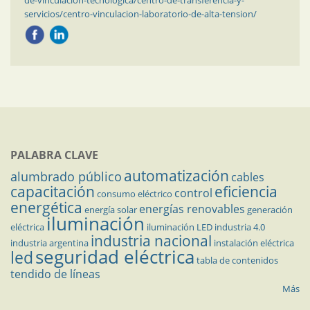
de-vinculacion-tecnologica/centro-de-transferencia-y-
servicios/centro-vinculacion-laboratorio-de-alta-tension/
PALABRA CLAVE
automatización
alumbrado público
cables
capacitación
eficiencia
control
consumo eléctrico
energética
energías renovables
energía solar
generación
iluminación
eléctrica
iluminación LED
industria 4.0
industria nacional
industria argentina
instalación eléctrica
seguridad eléctrica
led
tabla de contenidos
tendido de líneas
Más