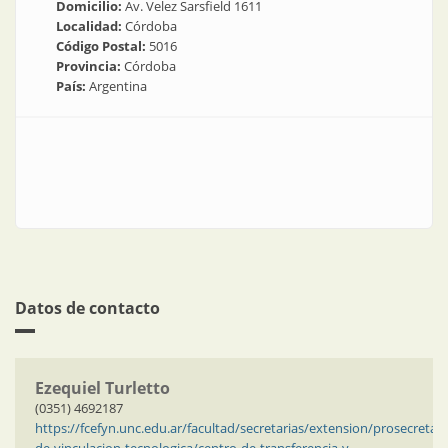
Domicilio:
Av. Velez Sarsfield 1611
Localidad:
Córdoba
Código Postal:
5016
Provincia:
Córdoba
País:
Argentina
Datos de contacto
Ezequiel Turletto
(0351) 4692187
https://fcefyn.unc.edu.ar/facultad/secretarias/extension/prosecretari