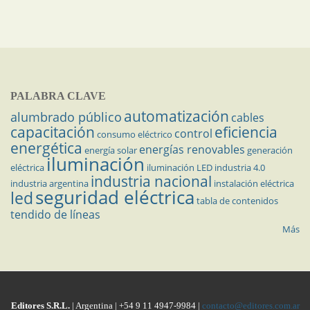
PALABRA CLAVE
automatización
alumbrado público
cables
capacitación
eficiencia
control
consumo eléctrico
energética
energías renovables
energía solar
generación
iluminación
eléctrica
iluminación LED
industria 4.0
industria nacional
industria argentina
instalación eléctrica
seguridad eléctrica
led
tabla de contenidos
tendido de líneas
Más
Editores S.R.L.
| Argentina | +54 9 11 4947-9984 |
contacto@editores.com.ar