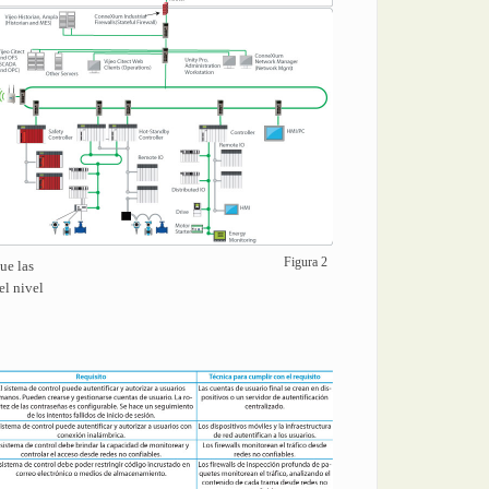
Figura 2
ue las
el nivel