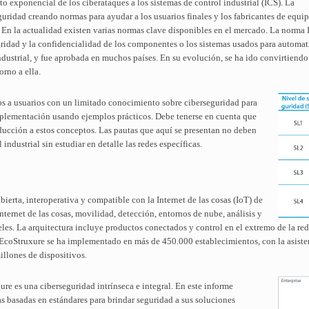
 exponencial de los ciberataques a los sistemas de control industrial (ICS). La
guridad creando normas para ayudar a los usuarios finales y los fabricantes de equip
l. En la actualidad existen varias normas clave disponibles en el mercado. La norma
egridad y la confidencialidad de los componentes o los sistemas usados para automati
dustrial, y fue aprobada en muchos países. En su evolución, se ha ido convirtiendo 
orno a ella.
os a usuarios con un limitado conocimiento sobre ciberseguridad para
 implementación usando ejemplos prácticos. Debe tenerse en cuenta que
ucción a estos conceptos. Las pautas que aquí se presentan no deben
industrial sin estudiar en detalle las redes específicas.
bierta, interoperativa y compatible con la Internet de las cosas (IoT) de
Internet de las cosas, movilidad, detección, entornos de nube, análisis y
les. La arquitectura incluye productos conectados y control en el extremo de la red,
. EcoStruxure se ha implementado en más de 450.000 establecimientos, con la asiste
illones de dispositivos.
ure es una ciberseguridad intrínseca e integral. En este informe
as basadas en estándares para brindar seguridad a sus soluciones