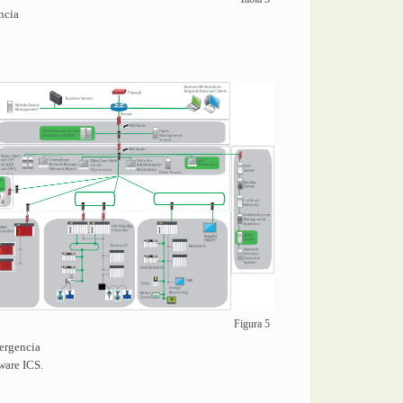
ncia
Figura 5
mergencia
tware ICS.