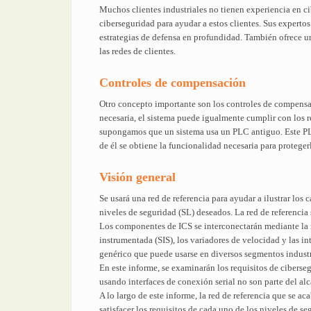
Muchos clientes industriales no tienen experiencia en ci
ciberseguridad para ayudar a estos clientes. Sus experto
estrategias de defensa en profundidad. También ofrece un
las redes de clientes.
Controles de compensación
Otro concepto importante son los controles de compensa
necesaria, el sistema puede igualmente cumplir con los r
supongamos que un sistema usa un PLC antiguo. Este PLC c
de él se obtiene la funcionalidad necesaria para protegerl
Visión general
Se usará una red de referencia para ayudar a ilustrar los
niveles de seguridad (SL) deseados. La red de referencia
Los componentes de ICS se interconectarán mediante la r
instrumentada (SIS), los variadores de velocidad y las in
genérico que puede usarse en diversos segmentos industr
En este informe, se examinarán los requisitos de cibers
usando interfaces de conexión serial no son parte del a
A lo largo de este informe, la red de referencia que se a
satisfacer los requisitos de cada uno de los niveles de s