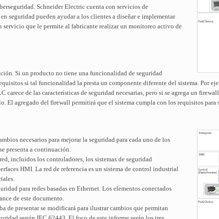
berseguridad. Schneider Electric cuenta con servicios de
s en seguridad pueden ayudar a los clientes a diseñar e implementar
 servicio que le permite al fabricante realizar un monitoreo activo de
ción. Si un producto no tiene una funcionalidad de seguridad
equisitos si tal funcionalidad la presta un componente diferente del sistema. Por ej
arece de las características de seguridad necesarias, pero si se agrega un firewall
o. El agregado del firewall permitirá que el sistema cumpla con los requisitos para s
 cambios necesarios para mejorar la seguridad para cada uno de los
 se presenta a continuación.
ed, incluidos los controladores, los sistemas de seguridad
terfaces HMI. La red de referencia es un sistema de control industrial
iales.
eguridad para redes basadas en Ethernet. Los elementos conectados
lcance de este documento.
caba de presentar se modificará para ilustrar cambios que permitan
eguridad según IEC 62443. El foco de este informe serán los tres