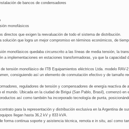
a instalación de bancos de condensadores
o
nsión monofásicos
 directos que exigen la reevaluación de todo el sistema de distribución.
la solución que logra un mejor compromiso en términos económicos, de tiemp
nsión monofásicos quedaba circunscrito a las líneas de media tensión, la tran
ién a implementaciones en estaciones transformadoras, ya que la capacidad
or de tensión monofásico de ITB Equipamientos eléctricos Ltda. modelo RAV-2
umen, consiguiendo así un elemento de conmutación efectivo y de tamaño redu
formadores, reguladores de tensión y compensadores de energía reactiva de al
do el mundo. Ubicada en la ciudad de Birigui (San Pablo, Brasil), comenzó en
roductos así como también ha incorporado tecnología de punta, posicionánd
ontrato para la representación y distribución exclusiva en la Argentina de s
equipos llegan hasta 36,2 kV y 833 kVA.
e forma continua soporte y asistencia técnica, remota e in situ, así como ta