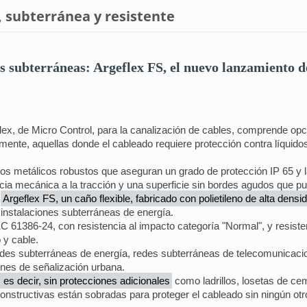
, subterránea y resistente
es subterráneas: Argeflex FS, el nuevo lanzamiento 
lex, de Micro Control, para la canalización de cables, comprende opc
armente, aquellas donde el cableado requiere protección contra líquido
 metálicos robustos que aseguran un grado de protección IP 65 y la c
cia mecánica a la tracción y una superficie sin bordes agudos que pu
:
Argeflex FS, un caño flexible, fabricado con polietileno de alta den
 instalaciones subterráneas de energía.
EC 61386-24, con resistencia al impacto categoría "Normal", y resist
 y cable.
edes subterráneas de energía, redes subterráneas de telecomunicacion
ones de señalización urbana.
 es decir, sin protecciones adicionales
como ladrillos, losetas de ce
constructivas están sobradas para proteger el cableado sin ningún otr