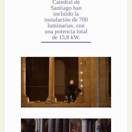
Catedral de
Santiago han
incluido la
instalación de 700
luminarias, con
una potencia total
de 15,8 kW.