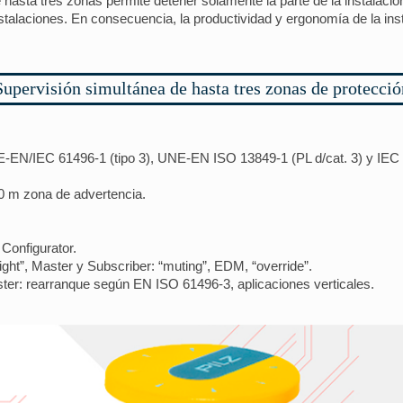
 hasta tres zonas permite detener solamente la parte de la instalac
nstalaciones. En consecuencia, la productividad y ergonomía de la in
Supervisión simultánea de hasta tres zonas de protecció
EN/IEC 61496-1 (tipo 3), UNE-EN ISO 13849-1 (PL d/cat. 3) y IEC 
0 m zona de advertencia.
Configurator.
ight”, Master y Subscriber: “muting”, EDM, “override”.
ster: rearranque según EN ISO 61496-3, aplicaciones verticales.