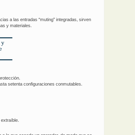
cias a las entradas “muting” integradas, sirven
nas y materiales.
 y
e
protección.
asta setenta configuraciones conmutables.
extraíble.