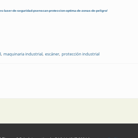
es-laser-de-seguridad-psenscan-proteccion-optima-de-zonas-de-peligro/
l
maquinaria industrial
escáner
protección industrial