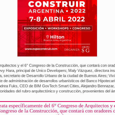
rquitectos y el 6° Congreso de la Construcción, que contará con ora
vy Hara, principal de Unico Developers; Maly Vázquez, directora i
 secretario de Desarrollo Urbano de la ciudad de Buenos Aires; Vivia
 de administración de desarrollos urbanísticos del Banco Hipotecario;
ndrea Fuks, CEO de BIM GovTech Smart Cities, Alejandro Bennazar, 
utoridades del rubro arquitectónico y construcción, provenientes del 
rata específicamente del 6° Congreso de Arquitectos y 
ongreso de la Construcción, que contará con oradores 