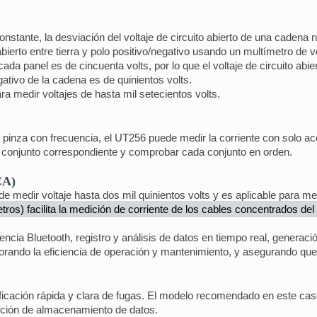
onstante, la desviación del voltaje de circuito abierto de una cadena n
abierto entre tierra y polo positivo/negativo usando un multímetro de
 cada panel es de cincuenta volts, por lo que el voltaje de circuito abie
egativo de la cadena es de quinientos volts.
a medir voltajes de hasta mil setecientos volts.
a pinza con frecuencia, el UT256 puede medir la corriente con solo ace
 conjunto correspondiente y comprobar cada conjunto en orden.
CA)
 medir voltaje hasta dos mil quinientos volts y es aplicable para med
etros) facilita la medición de corriente de los cables concentrados del
encia Bluetooth, registro y análisis de datos en tiempo real, generaci
 mejorando la eficiencia de operación y mantenimiento, y asegurando qu
ntificación rápida y clara de fugas. El modelo recomendado en este c
nción de almacenamiento de datos.