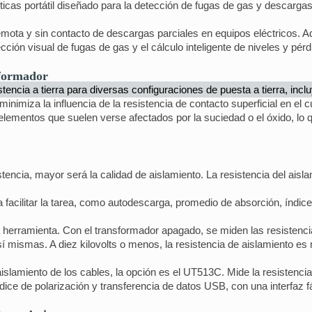
s portátil diseñado para la detección de fugas de gas y descargas p
remota y sin contacto de descargas parciales en equipos eléctricos. 
ción visual de fugas de gas y el cálculo inteligente de niveles y pérd
sformador
ncia a tierra para diversas configuraciones de puesta a tierra, inclu
nimiza la influencia de la resistencia de contacto superficial en el cu
 elementos que suelen verse afectados por la suciedad o el óxido, lo q
tencia, mayor será la calidad de aislamiento. La resistencia del aislam
facilitar la tarea, como autodescarga, promedio de absorción, índice 
herramienta. Con el transformador apagado, se miden las resistencia
 sí mismas. A diez kilovolts o menos, la resistencia de aislamiento e
islamiento de los cables, la opción es el UT513C. Mide la resistencia
ice de polarización y transferencia de datos USB, con una interfaz fác