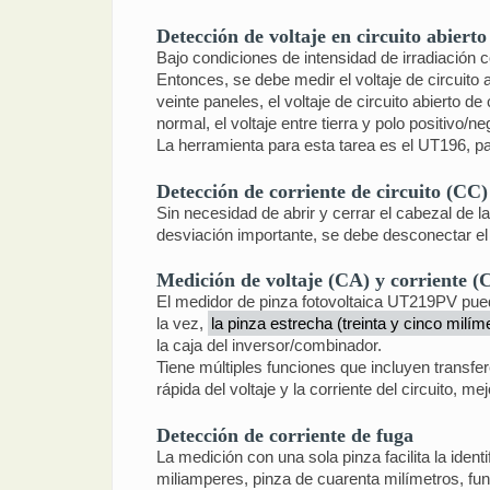
Detección de voltaje en circuito abierto
Bajo condiciones de intensidad de irradiación c
Entonces, se debe medir el voltaje de circuito 
veinte paneles, el voltaje de circuito abierto de
normal, el voltaje entre tierra y polo positivo/n
La herramienta para esta tarea es el UT196, par
Detección de corriente de circuito (CC)
Sin necesidad de abrir y cerrar el cabezal de l
desviación importante, se debe desconectar el
Medición de voltaje (CA) y corriente (
El medidor de pinza fotovoltaica UT219PV puede
la vez,
la pinza estrecha (treinta y cinco milím
la caja del inversor/combinador.
Tiene múltiples funciones que incluyen transfer
rápida del voltaje y la corriente del circuito,
Detección de corriente de fuga
La medición con una sola pinza facilita la ide
miliamperes, pinza de cuarenta milímetros, fu