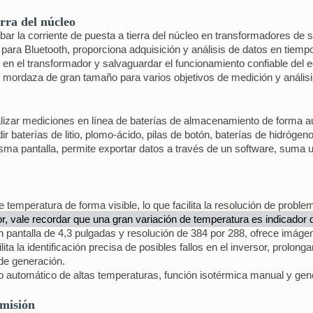
erra del núcleo
bar la corriente de puesta a tierra del núcleo en transformadores de
para Bluetooth, proporciona adquisición y análisis de datos en tiempo
 en el transformador y salvaguardar el funcionamiento confiable del e
, mordaza de gran tamaño para varios objetivos de medición y análisi
izar mediciones en línea de baterías de almacenamiento de forma au
 baterías de litio, plomo-ácido, pilas de botón, baterías de hidrógeno
isma pantalla, permite exportar datos a través de un software, suma una
e temperatura de forma visible, lo que facilita la resolución de probl
or, vale recordar que una gran variación de temperatura es indicador 
 pantalla de 4,3 pulgadas y resolución de 384 por 288, ofrece imágene
lita la identificación precisa de posibles fallos en el inversor, prolon
 de generación.
to automático de altas temperaturas, función isotérmica manual y gen
smisión