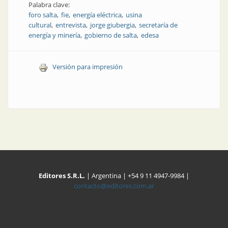
Palabra clave:
foro salta
fie
energía eléctrica
usina
cultural
entrevista
jorge giubergia
secretaría de
energía y minería
gobierno de salta
edesa
Versión para impresión
Editores S.R.L.
| Argentina | +54 9 11 4947-9984 |
contacto@editores.com.ar